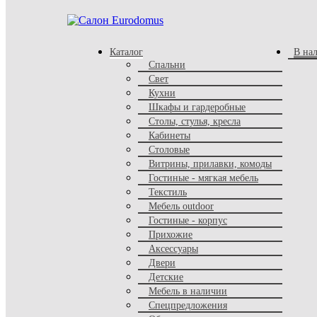
Каталог
В на
Спальни
Свет
Кухни
Шкафы и гардеробные
Комнаты
Столы, стулья, кресла
Кабинеты
Кухня
Спальня
Столовые
Детская
Витрины, прилавки, комоды
Столовая
Гостиные - мягкая мебель
Гостиная
Текстиль
Прихожая
Мебель outdoor
Сад, балкон, спа
Гостиные - корпус
Кабинет
Прихожие
Ванная
Аксессуары
Офис
Двери
Товары
Детские
Мебель в наличии
Корпусная мебель
Спецпредложения
Шкафы