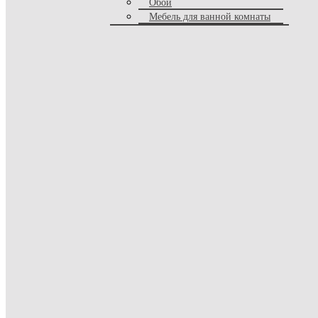
Обои
Стеллажи
Мебель для ванной комнаты
Комоды
Витрины
Гардеробные
Прихожие
Бары
Кухни
Прилавки
Тумбы под тв
Серванты
Книжные шкафы
Прикроватные тумбы
Буфеты
Тумбы
Библиотеки
Вешалки
Полки
Кровати
Двуспальные кровати
Односпальные кровати
Детские кровати
Диван - кровати
Круглые кровати
Кровати с доп местом
Диваны - трансформеры