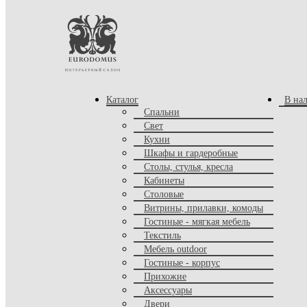
Каталог
В на
Комнаты
Спальни
Свет
Кухня
Кухни
Спальня
Шкафы и гардеробные
Детская
Столы, стулья, кресла
Столовая
Кабинеты
Гостиная
Прихожая
Столовые
Сад, балкон, спа
Витрины, прилавки, комоды
Кабинет
Гостиные - мягкая мебель
Ванная
Текстиль
Офис
Мебель outdoor
Гостиные - корпус
Товары
Прихожие
Корпусная мебель
Аксессуары
Шкафы
Двери