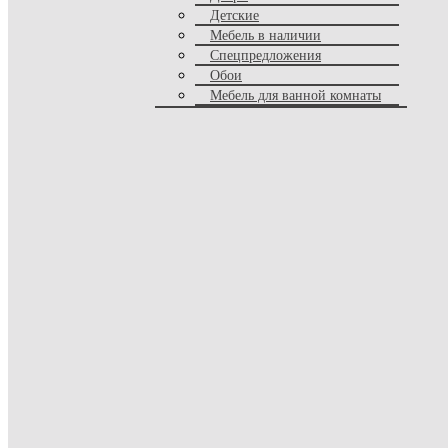
Стеллажи
Детские
Комоды
Мебель в наличии
Витрины
Спецпредложения
Гардеробные
Обои
Прихожие
Мебель для ванной комнаты
Бары
Кухни
Прилавки
Тумбы под тв
Серванты
Книжные шкафы
Прикроватные тумбы
Буфеты
Тумбы
Библиотеки
Вешалки
Полки
Кровати
Двуспальные кровати
Односпальные кровати
Детские кровати
Диван - кровати
Круглые кровати
Кровати с доп местом
Диваны - трансформеры