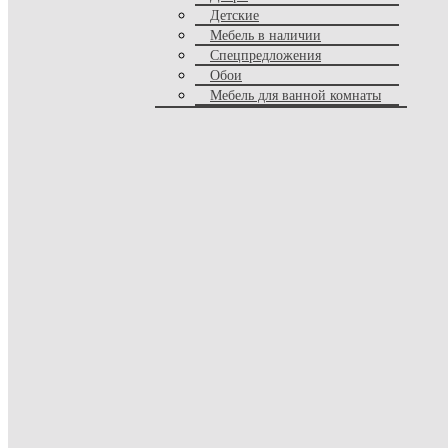
Стеллажи
Детские
Комоды
Мебель в наличии
Витрины
Спецпредложения
Гардеробные
Обои
Прихожие
Мебель для ванной комнаты
Бары
Кухни
Прилавки
Тумбы под тв
Серванты
Книжные шкафы
Прикроватные тумбы
Буфеты
Тумбы
Библиотеки
Вешалки
Полки
Кровати
Двуспальные кровати
Односпальные кровати
Детские кровати
Диван - кровати
Круглые кровати
Кровати с доп местом
Диваны - трансформеры