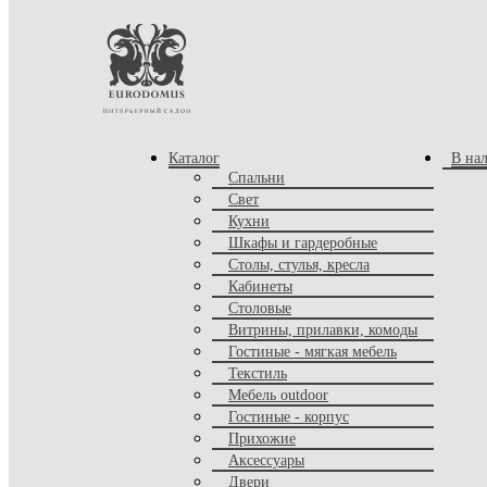
Каталог
В на
Комнаты
Спальни
Свет
Кухня
Кухни
Спальня
Шкафы и гардеробные
Детская
Столы, стулья, кресла
Столовая
Кабинеты
Гостиная
Прихожая
Столовые
Сад, балкон, спа
Витрины, прилавки, комоды
Кабинет
Гостиные - мягкая мебель
Ванная
Текстиль
Офис
Мебель outdoor
Гостиные - корпус
Товары
Прихожие
Корпусная мебель
Аксессуары
Шкафы
Двери